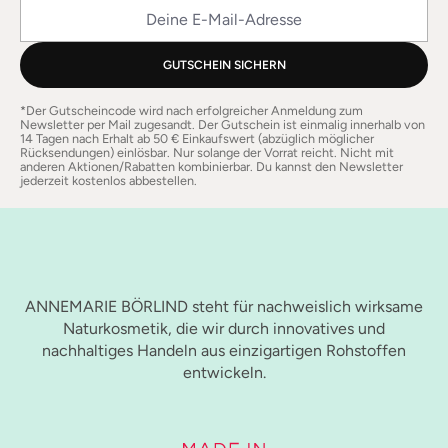
Deine E-Mail-Adresse
GUTSCHEIN SICHERN
*Der Gutscheincode wird nach erfolgreicher Anmeldung zum
Newsletter per Mail zugesandt. Der Gutschein ist einmalig innerhalb von
14 Tagen nach Erhalt ab 50 € Einkaufswert (abzüglich möglicher
Rücksendungen) einlösbar. Nur solange der Vorrat reicht. Nicht mit
anderen Aktionen/Rabatten kombinierbar. Du kannst den Newsletter
jederzeit kostenlos abbestellen.
ANNEMARIE BÖRLIND steht für nachweislich wirksame
Naturkosmetik, die wir durch innovatives und
nachhaltiges Handeln aus einzigartigen Rohstoffen
entwickeln.