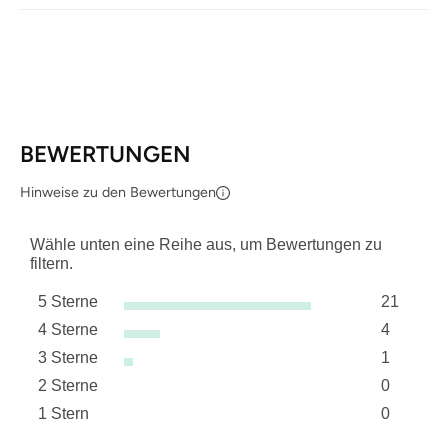
BEWERTUNGEN
Hinweise zu den Bewertungen
Wähle unten eine Reihe aus, um Bewertungen zu
filtern.
5 Sterne
21
Sterne
4 Sterne
4
21 Bewer
Sterne
3 Sterne
1
4 Bewert
Sterne
2 Sterne
0
1 Bewertu
Sterne
1 Stern
0
0 Bewert
Sterne
0 Bewertu