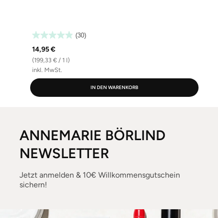
(30)
14,95 €
(199,33 € / 1 l)
(
inkl. MwSt.
i
IN DEN WARENKORB
ANNEMARIE BÖRLIND
NEWSLETTER
Jetzt anmelden & 10€ Willkommensgutschein
sichern!