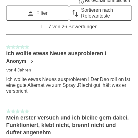
Relevanzinformationen
Zeig
Sortieren nach
Filter
Relevanteste
1
1
–
7 von 26
Bewertungen
to
7
von
5 von 5 Sternen.
26
Ich wollte etwas Neues ausprobieren !
Bewertungen.
Anonym
vor 4 Jahren
Ich wollte etwas Neues ausprobieren ! Der Deo roll on ist
eine gute Alternative zum Spray .Riecht gut ,hält was er
verspricht.
5 von 5 Sternen.
Mein erster Versuch und ich bleibe gern dabei.
Funktioniert, klebt nicht, brennt nicht und
duftet angenehm