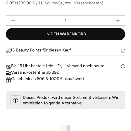
derselben
0,05 l
(299,00 € / 1 l,
inkl. MwSt., zzgl. Versandkosten
)
Seite.
Pr
IN DEN WARENKORB
15
Beauty Points für diesen Kauf
Bis 15 Uhr bestellt (Mo - Fr) - Versand noch heute
Versandkostenfrei ab 39€
Geschenk ab 60€ & 100€ Einkaufswert
Dieses Produkt wird unser Sortiment verlassen. Wir
empfehlen folgende Alternative: