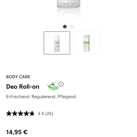
BODY CARE
Deo Roll-on
Erfrischend. Regulierend. Pflegend.
4.8
(26)
26
Bewertungen
lesen.
Regulärer Preis:
Link
14,95 €
auf