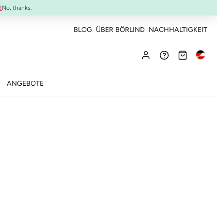
NEU:
ULTIMATE STRENGTH MASCARA
!
No, thanks.
BLOG
ÜBER BÖRLIND
NACHHALTIGKEIT
ANGEBOTE