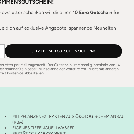
KOMMENSGUTSCHEIN!
ewsletter schenken wir dir einen
10 Euro Gutschein
für
ue dich auf exklusive Angebote, spannende Neuheiten
JETZT DEINEN GUTSCHEIN SICHERN!
etter per Mail zugesandt. Der Gutschein ist einmalig innerhalb von 14
sendungen) einlösbar. Nur solange der Vorrat reicht. Nicht mit anderen
eit kostenlos abbestellen.
MIT PFLANZENEXTRAKTEN AUS ÖKOLOGISCHEM ANBAU
(KBA)
EIGENES TIEFENQUELLWASSER
BESTÄTIGTE WIRKSAMKEIT