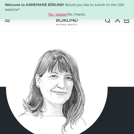
NEU:
ULTIMATE STRENGTH MASCARA
Welcome to ANNEMARIE BÖRLIND!
Would you like to switch to the USA
Zum Hauptinhalt springen
website?
Yes, please!
No, thanks.