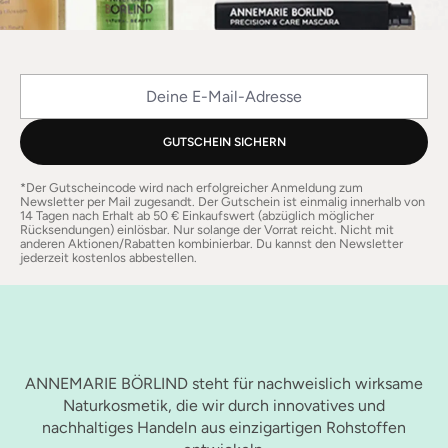
Deine E-Mail-Adresse
GUTSCHEIN SICHERN
*Der Gutscheincode wird nach erfolgreicher Anmeldung zum
Newsletter per Mail zugesandt. Der Gutschein ist einmalig innerhalb von
14 Tagen nach Erhalt ab 50 € Einkaufswert (abzüglich möglicher
Rücksendungen) einlösbar. Nur solange der Vorrat reicht. Nicht mit
anderen Aktionen/Rabatten kombinierbar. Du kannst den Newsletter
jederzeit kostenlos abbestellen.
ANNEMARIE BÖRLIND steht für nachweislich wirksame
Naturkosmetik, die wir durch innovatives und
nachhaltiges Handeln aus einzigartigen Rohstoffen