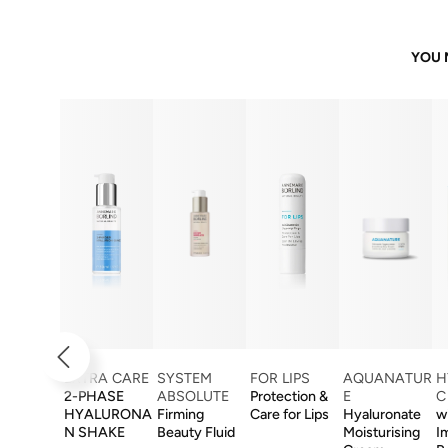
YOU 
EXTRA CARE
SYSTEM
FOR LIPS
AQUANATUR
H
2-PHASE
ABSOLUTE
Protection &
E
C
HYALURONA
Firming
Care for Lips
Hyaluronate
w
N SHAKE
Beauty Fluid
Moisturising
I