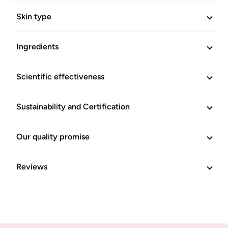
Skin compatibility and efficacy scientifically confirmed. No
mineral oil derivatives. Vegetarian.
Skin type
ADDITIONAL INFORMATION
Ingredients
Article No.
847
Scientific effectiveness
Sustainability and Certification
Our quality promise
Reviews