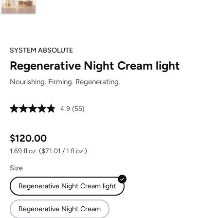
SYSTEM ABSOLUTE
Regenerative Night Cream light
Nourishing. Firming. Regenerating.
4.9
(55)
Read
55
Reviews.
Regular price:
Same
$120.00
page
link.
1.69 fl.oz.
($71.01 / 1 fl.oz.)
Size
Regenerative Night Cream light
Regenerative Night Cream