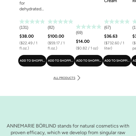
Cream
R
for
dehydrated
skin
(131)
(82)
(67)
(1
(69)
$38.00
$100.00
$36.63
$
$14.00
($22.49 / 1
($59.17 / 1
($732.60 / 1
($
fl.oz.)
fl.oz.)
($0.82 / 1 oz)
liter)
pa
ADD TO SHOPPING CART
ADD TO SHOPPING CART
ADD TO SHOPPING CART
ADD TO SHOPPING C
A
ALL PRODUCTS
ANNEMARIE BÖRLIND stands for natural cosmetics with
proven efficacy, which we develop from singular raw