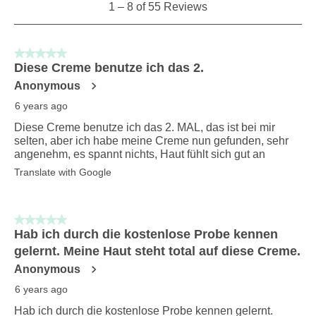
1
1
–
8 of 55
Reviews
to
8
of
5 out of 5 stars.
55
Diese Creme benutze ich das 2.
Reviews
Anonymous
.
6 years ago
Diese Creme benutze ich das 2. MAL, das ist bei mir
selten, aber ich habe meine Creme nun gefunden, sehr
angenehm, es spannt nichts, Haut fühlt sich gut an
Translate with Google
5 out of 5 stars.
Hab ich durch die kostenlose Probe kennen
gelernt. Meine Haut steht total auf diese Creme.
Anonymous
6 years ago
Hab ich durch die kostenlose Probe kennen gelernt.