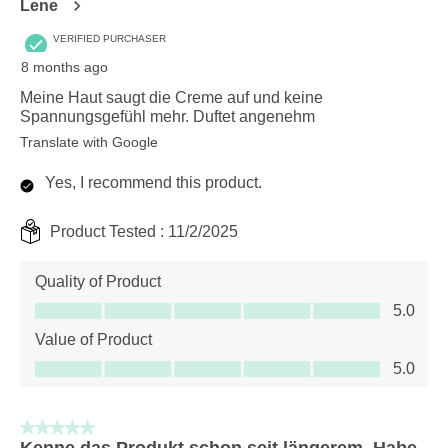
Lene
VERIFIED PURCHASER
8 months ago
Meine Haut saugt die Creme auf und keine
Spannungsgefühl mehr. Duftet angenehm
Translate with Google
Yes, I recommend this product.
Product Tested :
11/2/2025
Quality of Product
Quality of Product, 5.0 out of 5
5.0
Value of Product
Value of Product, 5.0 out of 5
5.0
5 out of 5 stars.
Kenne das Produkt schon seit längerem. Habe