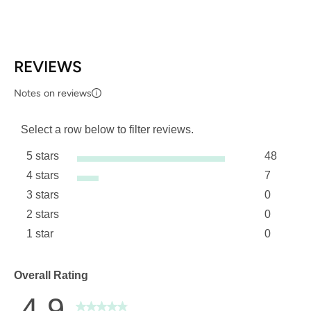
REVIEWS
Notes on reviews
Select a row below to filter reviews.
5 stars
48
stars
4 stars
7
48 review
stars
3 stars
0
7 reviews
stars
2 stars
0
0 reviews
stars
1 star
0
0 reviews
stars
0 reviews 
Overall Rating
4.9