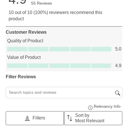
55 Reviews
10 out of 10 (100%) reviewers recommend this
product
Customer Reviews
Quality of Product
Quality of Product, 5.0 out of 5
5.0
Value of Product
Value of Product, 4.9 out of 5
4.9
Filter Reviews
Search topics and reviews search region
Relevancy Info
Disp
Sort by
Filters
Most Relevant