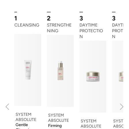
1
2
3
3
CLEANSING
STRENGTHE
DAYTIME
DAYTIM
NING
PROTECTIO
PROTEC
N
N
SYSTEM
SYSTEM
ABSOLUTE
ABSOLUTE
SYSTEM
SYSTEM
Gentle
Firming
ABSOLUTE
ABSOLU