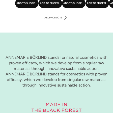
ADD TO SHOPPING CART
ADD TO SHOPPING CART
ADD TO SHOPPING CART
ADD TO SHOPPING C
A
ALL PRODUCTS
ANNEMARIE BÖRLIND stands for natural cosmetics with
proven efficacy, which we develop from singular raw
materials through innovative sustainable action.
ANNEMARIE BÖRLIND stands for cosmetics with proven
efficacy, which we develop from singular raw materials
through innovative sustainable action.