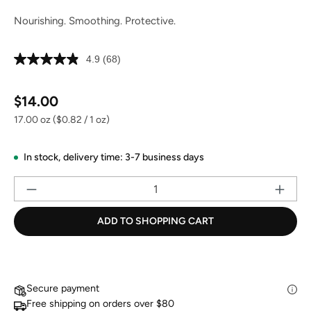
Nourishing. Smoothing. Protective.
4.9
(68)
Read
68
Reviews.
Regular price:
Same
$14.00
page
link.
17.00 oz
($0.82 / 1 oz)
In stock,
delivery time: 3-7 business days
Pr
ADD TO SHOPPING CART
Secure payment
Free shipping on orders over $80