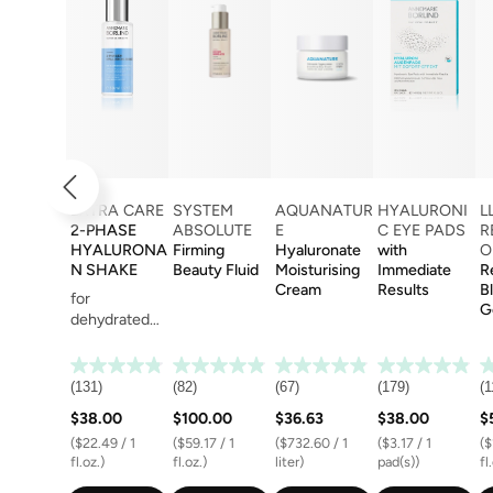
EXTRA CARE
SYSTEM
AQUANATUR
HYALURONI
L
2-PHASE
ABSOLUTE
E
C EYE PADS
R
HYALURONA
Firming
Hyaluronate
with
O
N SHAKE
Beauty Fluid
Moisturising
Immediate
Re
Cream
Results
B
for
G
dehydrated
skin
(131)
(82)
(67)
(179)
(1
$38.00
$100.00
$36.63
$38.00
$
($22.49 / 1
($59.17 / 1
($732.60 / 1
($3.17 / 1
($
fl.oz.)
fl.oz.)
liter)
pad(s))
fl