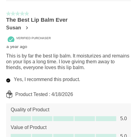
5 out of 5 stars.
The Best Lip Balm Ever
Susan
VERIFIED PURCHASER
a year ago
This is by far the best lip balm. It moisturizes and remains
on your lips a long time. I love giving them away to
friends, everyone loves this lip balm.
Yes, I recommend this product.
Product Tested :
4/18/2026
Quality of Product
Quality of Product, 5.0 out of 5
5.0
Value of Product
Value of Product, 5.0 out of 5
5.0