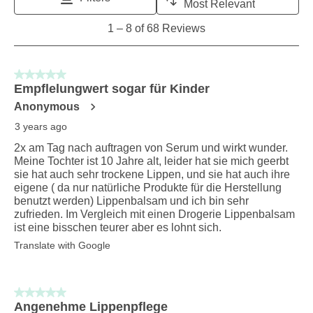
Most Relevant
1
1
–
8 of 68
Reviews
to
8
of
5 out of 5 stars.
68
Empflelungwert sogar für Kinder
Reviews
Anonymous
.
3 years ago
2x am Tag nach auftragen von Serum und wirkt wunder.
Meine Tochter ist 10 Jahre alt, leider hat sie mich geerbt
sie hat auch sehr trockene Lippen, und sie hat auch ihre
eigene ( da nur natürliche Produkte für die Herstellung
benutzt werden) Lippenbalsam und ich bin sehr
zufrieden. Im Vergleich mit einen Drogerie Lippenbalsam
ist eine bisschen teurer aber es lohnt sich.
Translate with Google
5 out of 5 stars.
Angenehme Lippenpflege