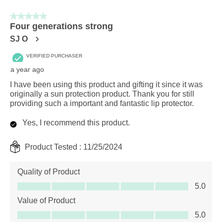
5 out of 5 stars.
Four generations strong
SJ O
VERIFIED PURCHASER
a year ago
I have been using this product and gifting it since it was
originally a sun protection product. Thank you for still
providing such a important and fantastic lip protector.
Yes, I recommend this product.
Product Tested :
11/25/2024
Quality of Product
Quality of Product, 5.0 out of 5
5.0
Value of Product
Value of Product, 5.0 out of 5
5.0