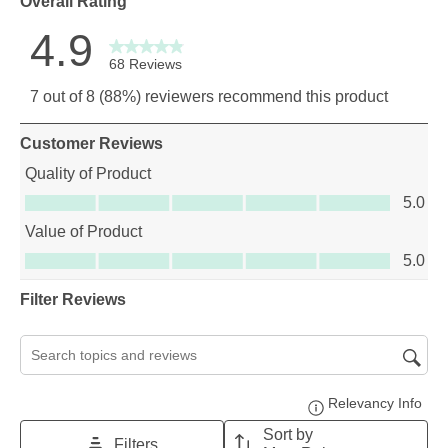
Overall Rating
4.9
68 Reviews
7 out of 8 (88%) reviewers recommend this product
Customer Reviews
Quality of Product
Quality of Product, 5.0 out of 5
5.0
Value of Product
Value of Product, 5.0 out of 5
5.0
Filter Reviews
Search topics and reviews search region
Relevancy Info
Disp
Sort by
Filters