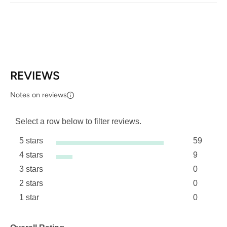
REVIEWS
Notes on reviews
Select a row below to filter reviews.
5 stars
59
stars
4 stars
9
59 review
stars
3 stars
0
9 reviews
stars
2 stars
0
0 reviews
stars
1 star
0
0 reviews
stars
0 reviews 