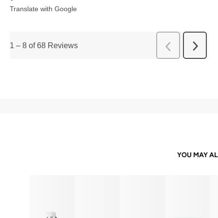
Translate with Google
1
–
8 of 68
Reviews
Next
Previous
Review
Reviews
YOU MAY AL