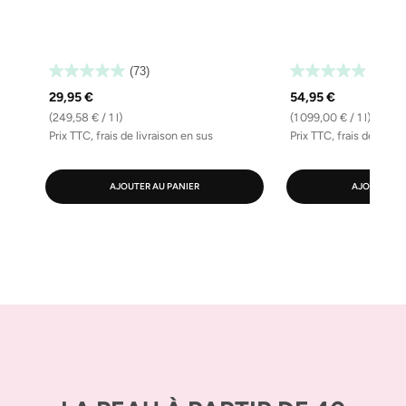
(73)
(82)
29,95 €
54,95 €
(249,58 € / 1 l)
(1 099,00 € / 1 l)
Prix TTC, frais de livraison en sus
Prix TTC, frais de livra
AJOUTER AU PANIER
AJOUTER AU