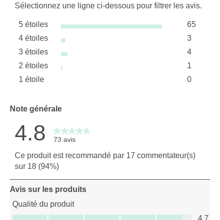
Sélectionnez une ligne ci-dessous pour filtrer les avis.
5 étoiles
65
étoiles
4 étoiles
3
65 avis a
étoiles
3 étoiles
4
3 avis av
étoiles
2 étoiles
1
4 avis av
étoiles
1 étoile
0
1 avis av
étoiles
0 avis ave
Note générale
4.8
73 avis
Ce produit est recommandé par 17 commentateur(s)
sur 18 (94%)
Avis sur les produits
Qualité du produit
Qualité du produit, 4.7 sur 5
4.7