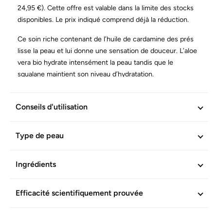
24,95 €). Cette offre est valable dans la limite des stocks
disponibles. Le prix indiqué comprend déjà la réduction.
Ce soin riche contenant de l’huile de cardamine des prés
lisse la peau et lui donne une sensation de douceur. L’aloe
vera bio hydrate intensément la peau tandis que le
squalane maintient son niveau d’hydratation.
Tolérance et efficacité confirmées scientifiquement. Sans
dérivés d’huiles minérales. Vegan.
Conseils d'utilisation
INFORMATIONS COMPLÉMENTAIRES
Type de peau
Réf. produit :
603263
Ingrédients
Efficacité scientifiquement prouvée