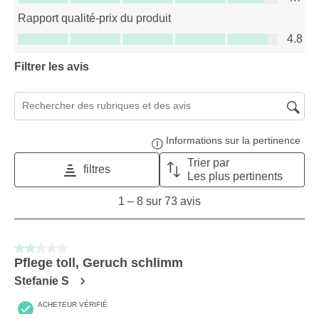
Rapport qualité-prix du produit
Rapport qualité-prix du produit, 4.8 sur 5
4.8
Filtrer les avis
Zone de recherche de sujet et d'avis
Informations sur la pertinence
Affi
Trier par
filtres
Les plus pertinents
1
1
–
8 sur 73
avis
to
8
sur
2 sur 5 étoiles.
73
Pflege toll, Geruch schlimm
avis.
Stefanie S
ACHETEUR VÉRIFIÉ