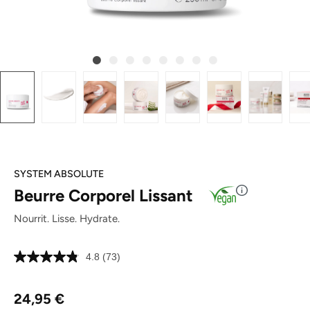
SYSTEM ABSOLUTE
Beurre Corporel Lissant
Nourrit. Lisse. Hydrate.
4.8
(73)
Lire
73
avis.
Prix régulier :
Lien
24,95 €
sur