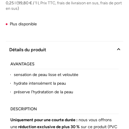
la
0,25 l
(99,80 € / 1 l,
Prix TTC, frais de livraison en sus, frais de port
même
en sus
)
page.
Plus disponible
Détails du produit
AVANTAGES
sensation de peau lisse et veloutée
hydrate intensément la peau
préserve l'hydratation de la peau
DESCRIPTION
Uniquement pour une courte durée :
nous vous offrons
une
réduction exclusive de plus 30 %
sur ce produit (PVC