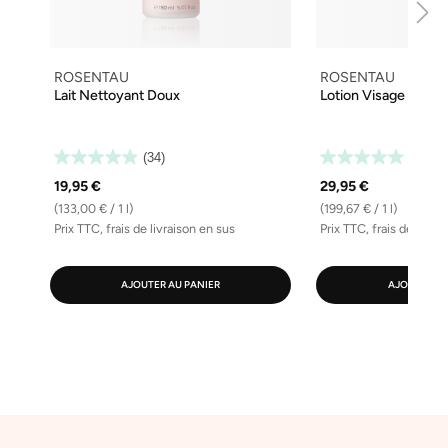
ROSENTAU
ROSENTAU
Lait Nettoyant Doux
Lotion Visage Protec
(34)
(32)
19,95 €
29,95 €
(133,00 € / 1 l)
(199,67 € / 1 l)
Prix TTC, frais de livraison en sus
Prix TTC, frais de livra
AJOUTER AU PANIER
AJOUTER AU