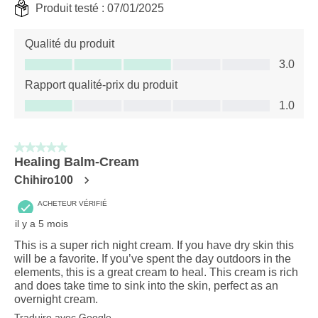
Produit testé :
07/01/2025
Qualité du produit
Qualité du produit, 3.0 sur 5
3.0
Rapport qualité-prix du produit
Rapport qualité-prix du produit, 1.0 sur 5
1.0
5 sur 5 étoiles.
Healing Balm-Cream
Chihiro100
ACHETEUR VÉRIFIÉ
il y a 5 mois
This is a super rich night cream. If you have dry skin this
will be a favorite. If you’ve spent the day outdoors in the
elements, this is a great cream to heal. This cream is rich
and does take time to sink into the skin, perfect as an
overnight cream.
Traduire avec Google