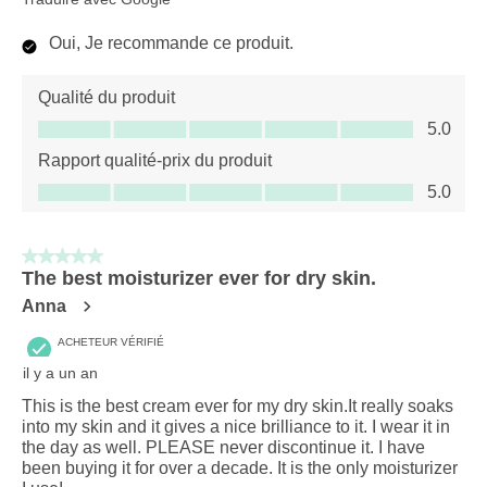
Oui, Je recommande ce produit.
Qualité du produit
Qualité du produit, 5.0 sur 5
5.0
Rapport qualité-prix du produit
Rapport qualité-prix du produit, 5.0 sur 5
5.0
5 sur 5 étoiles.
The best moisturizer ever for dry skin.
Anna
ACHETEUR VÉRIFIÉ
il y a un an
This is the best cream ever for my dry skin.It really soaks
into my skin and it gives a nice brilliance to it. I wear it in
the day as well. PLEASE never discontinue it. I have
been buying it for over a decade. It is the only moisturizer