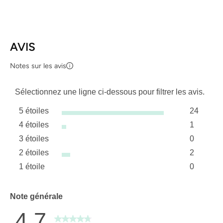
AVIS
Notes sur les avis
Sélectionnez une ligne ci-dessous pour filtrer les avis.
5 étoiles
24
étoiles
4 étoiles
1
24 avis a
étoiles
3 étoiles
0
1 avis av
étoiles
2 étoiles
2
0 avis av
étoiles
1 étoile
0
2 avis av
étoiles
0 avis ave
Note générale
4.7