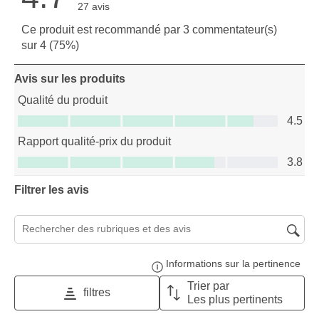
27 avis
Ce produit est recommandé par 3 commentateur(s)
sur 4 (75%)
Avis sur les produits
Qualité du produit
Qualité du produit, 4.5 sur 5
4.5
Rapport qualité-prix du produit
Rapport qualité-prix du produit, 3.8 sur 5
3.8
Filtrer les avis
Zone de recherche de sujet et d'avis
Informations sur la pertinence
Affi
Trier par
filtres
Les plus pertinents
1