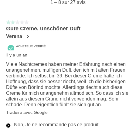
1
–
8 sur 27
avis
to
8
sur
2 sur 5 étoiles.
27
Gute Creme, unschöner Duft
avis.
Verena
ACHETEUR VÉRIFIÉ
il y a un an
Viele Nachtcremes haben meiner Erfahrung nach einen
unangenehmen, muffigen Duft, den ich mit alten Frauen
verbinde. Ich selbst bin 39. Bei dieser Creme hatte ich
Hoffnung, dass sie besser riecht, weil ich die bisherigen
Düfte von Börlind mochte. Allerdings riecht auch diese
Creme für mich unangenehm altmodisch, So dass ich sie
allein aus diesem Grund nicht verwenden mag. Sehr
schade. Denn eigentlich fühlt sie sich gut an.
Traduire avec Google
Non, Je ne recommande pas ce produit.