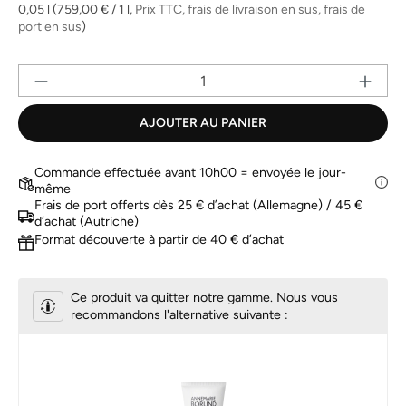
la
0,05 l
(759,00 € / 1 l,
Prix TTC, frais de livraison en sus, frais de
même
port en sus
)
page.
Qu
AJOUTER AU PANIER
Commande effectuée avant 10h00 = envoyée le jour-
même
Frais de port offerts dès 25 € d’achat (Allemagne) / 45 €
d’achat (Autriche)
Format découverte à partir de 40 € d’achat
Ce produit va quitter notre gamme. Nous vous
recommandons l'alternative suivante :