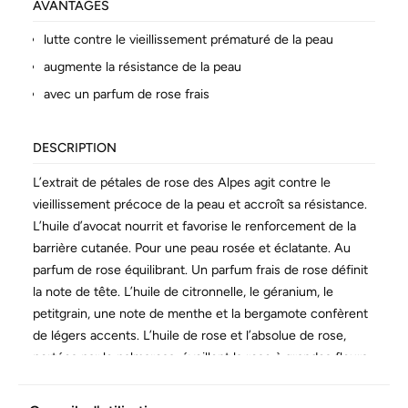
AVANTAGES
lutte contre le vieillissement prématuré de la peau
augmente la résistance de la peau
avec un parfum de rose frais
DESCRIPTION
L’extrait de pétales de rose des Alpes agit contre le
vieillissement précoce de la peau et accroît sa résistance.
L’huile d’avocat nourrit et favorise le renforcement de la
barrière cutanée. Pour une peau rosée et éclatante. Au
parfum de rose équilibrant. Un parfum frais de rose définit
la note de tête. L’huile de citronnelle, le géranium, le
petitgrain, une note de menthe et la bergamote confèrent
de légers accents. L’huile de rose et l’absolue de rose,
portées par le palmarosa, éveillent la rose à grandes fleurs
dans la note de cœur. Les notes florales de néroli et
d’ylang-ylang viennent compléter cette impression.