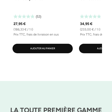
(53)
(112)
27,95 €
34,95 €
(186,33 € / 1 l)
(233,00 € / 1 l)
Prix TTC, frais de livraison en sus
Prix TTC, frais de livra
AJOUTER AU PANIER
AJOUTER AU
LA TOUTE PREMIÈRE GAMME