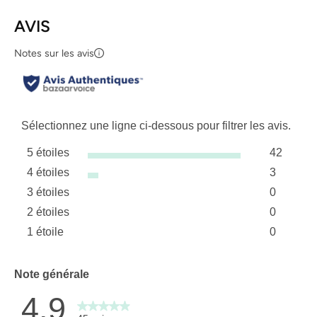
AVIS
Notes sur les avis
Sélectionnez une ligne ci-dessous pour filtrer les avis.
5 étoiles
42
étoiles
4 étoiles
3
42 avis a
étoiles
3 étoiles
0
3 avis av
étoiles
2 étoiles
0
0 avis av
étoiles
1 étoile
0
0 avis av
étoiles
0 avis ave
Note générale
4.9