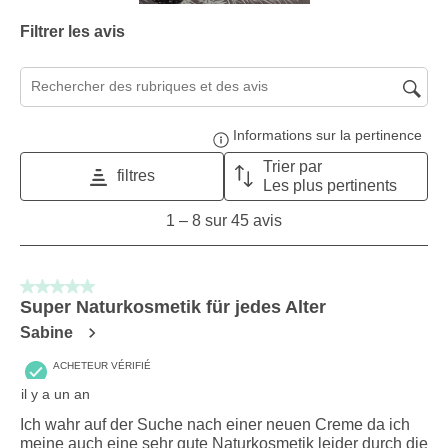
Filtrer les avis
Zone de recherche de sujet et d'avis
Informations sur la pertinence
Affi
Trier par
filtres
Les plus pertinents
1
1
–
8 sur 45
avis
to
8
sur
5 sur 5 étoiles.
45
Super Naturkosmetik für jedes Alter
avis.
Sabine
ACHETEUR VÉRIFIÉ
il y a un an
Ich wahr auf der Suche nach einer neuen Creme da ich
meine auch eine sehr gute Naturkosmetik leider durch die