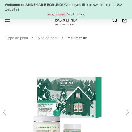
NOUVEAU :
ULTIMATE STRENGTH MASCARA
Welcome to ANNEMARIE BÖRLIND!
Would you like to switch to the USA
Passer au contenu principal
website?
Yes, please!
No, thanks.
Type de peau
Type de peau
Peau mature
Ignorer la galerie d'images