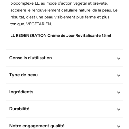
biocomplexe LL, au mode d’action végétal et breveté,
accélère le renouvellement cellulaire naturel de la peau. Le
résultat, c’est une peau visiblement plus ferme et plus
tonique. VÉGÉTARIEN.
LL REGENERATION Crème de Jour Revitalisante 15 ml
d'une valeur de 11,98 € en CADEAU :
Le beurre de karité
renforce la barrière cutanée. Le biocomplexe LL,
composant végétal au mode d’action breveté, accélère le
Conseils d'utilisation
renouvellement cellulaire naturel de la peau. Le résultat,
c’est une peau visiblement plus ferme et plus tonique. La
Type de peau
rose et le jasmin constituent la note de cœur tonifiante et
optimiste de ce parfum. Les œillets confèrent au parfum
une note épicée et balsamique.
Ingrédients
Tolérance et efficacité confirmées scientifiquement. Sans
Durabilité
dérivés d'huiles minérales. Végétarien
Notre engagement qualité
INFORMATIONS COMPLÉMENTAIRES