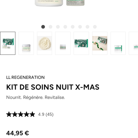
LL REGENERATION
KIT DE SOINS NUIT X-MAS
Nourrit. Régénère. Revitalise.
4.9
(45)
Lire
45
avis.
Prix régulier :
Lien
44,95 €
sur