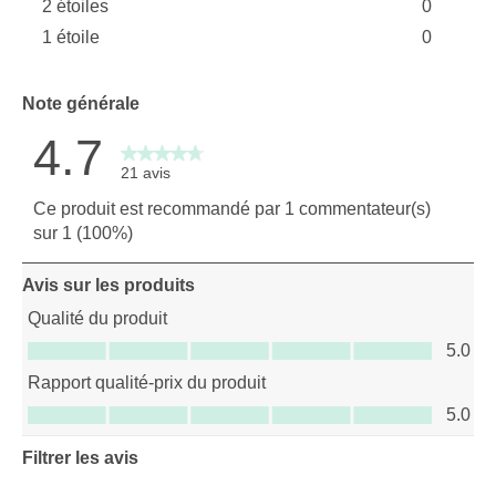
2 étoiles
0
1 avis av
étoiles
1 étoile
0
0 avis av
étoiles
0 avis ave
Note générale
4.7
21 avis
Ce produit est recommandé par 1 commentateur(s)
sur 1 (100%)
Avis sur les produits
Qualité du produit
Qualité du produit, 5.0 sur 5
5.0
Rapport qualité-prix du produit
Rapport qualité-prix du produit, 5.0 sur 5
5.0
Filtrer les avis