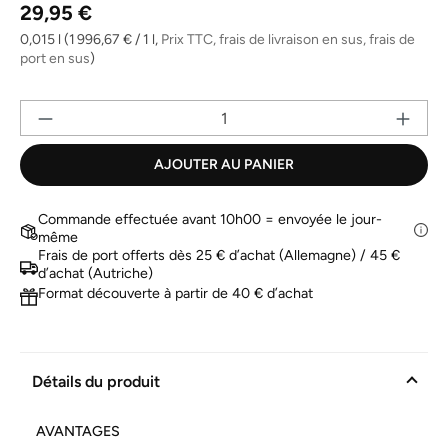
Prix régulier :
Lien
29,95 €
sur
la
0,015 l
(1 996,67 € / 1 l,
Prix TTC, frais de livraison en sus, frais de
même
port en sus
)
page.
Qu
AJOUTER AU PANIER
Commande effectuée avant 10h00 = envoyée le jour-
même
Frais de port offerts dès 25 € d’achat (Allemagne) / 45 €
d’achat (Autriche)
Format découverte à partir de 40 € d’achat
Détails du produit
AVANTAGES