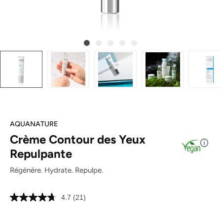
AQUANATURE
Crème Contour des Yeux
Repulpante
Régénère. Hydrate. Repulpe.
4.7
(21)
Lire
21
avis.