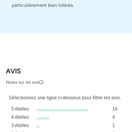
particulièrement bien tolérés.
AVIS
Notes sur les avis
Sélectionnez une ligne ci-dessous pour filtrer les avis.
5 étoiles
16
étoiles
4 étoiles
4
16 avis a
étoiles
3 étoiles
1
4 avis av
étoiles