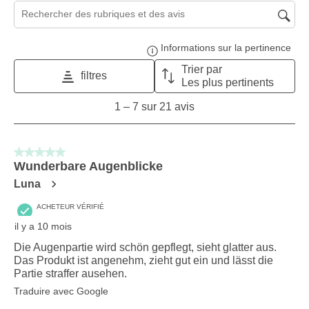
Zone de recherche de sujet et d'avis
Informations sur la pertinence
Affi
Trier par
filtres
Les plus pertinents
1
1
–
7 sur 21
avis
to
7
sur
5 sur 5 étoiles.
21
Wunderbare Augenblicke
avis.
Luna
ACHETEUR VÉRIFIÉ
il y a 10 mois
Die Augenpartie wird schön gepflegt, sieht glatter aus.
Das Produkt ist angenehm, zieht gut ein und lässt die
Partie straffer ausehen.
Traduire avec Google