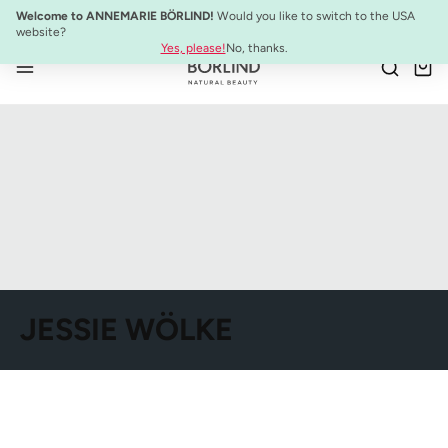
SYSTEM ABSOLUTE Set de Voyage :
Mini-produits anti-âge à emporter
Welcome to ANNEMARIE BÖRLIND!
Would you like to switch to the USA
Passer au contenu principal
website?
Yes, please!
No, thanks.
JESSIE WÖLKE