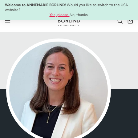
SYSTEM ABSOLUTE Set de Voyage :
Mini-produits anti-âge à emporter
Welcome to ANNEMARIE BÖRLIND!
Would you like to switch to the USA
Passer au contenu principal
website?
Yes, please!
No, thanks.