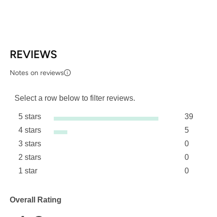
REVIEWS
Notes on reviews
Select a row below to filter reviews.
5 stars
39
stars
4 stars
5
39 review
stars
3 stars
0
5 reviews
stars
2 stars
0
0 reviews
stars
1 star
0
0 reviews
stars
0 reviews 
Overall Rating