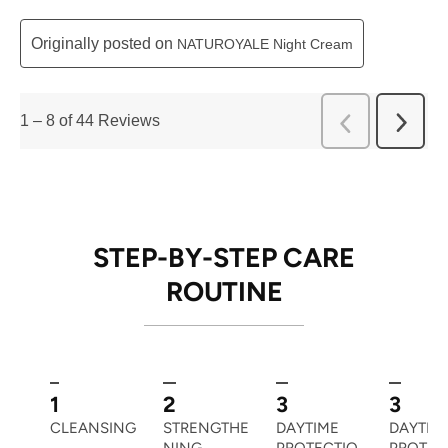
Originally posted on
NATUROYALE Night Cream
1
–
8 of 44
Reviews
Next
Previous
Review
Reviews
STEP-BY-STEP CARE
ROUTINE
1
2
3
3
CLEANSING
STRENGTHE
DAYTIME
DAYTIM
NING
PROTECTIO
PROTEC