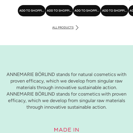
ADD TO SHOPPING CART
ADD TO SHOPPING CART
ADD TO SHOPPING CART
ADD TO SHOPPING C
A
ALL PRODUCTS
ANNEMARIE BÖRLIND stands for natural cosmetics with
proven efficacy, which we develop from singular raw
materials through innovative sustainable action.
ANNEMARIE BÖRLIND stands for cosmetics with proven
efficacy, which we develop from singular raw materials
through innovative sustainable action.