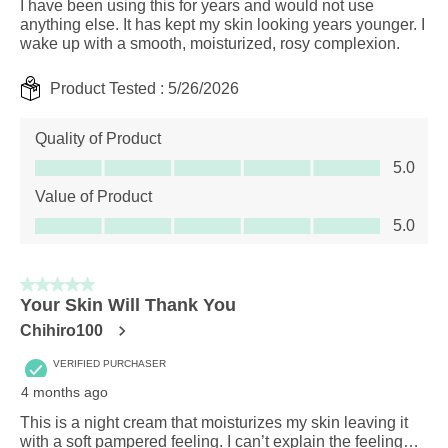
I have been using this for years and would not use
anything else. It has kept my skin looking years younger. I
wake up with a smooth, moisturized, rosy complexion.
Product Tested :
5/26/2026
Quality of Product
Quality of Product, 5.0 out of 5
5.0
Value of Product
Value of Product, 5.0 out of 5
5.0
5 out of 5 stars.
Your Skin Will Thank You
Chihiro100
VERIFIED PURCHASER
4 months ago
This is a night cream that moisturizes my skin leaving it
with a soft pampered feeling. I can’t explain the feeling…