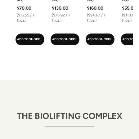
$70.00
$130.00
$160.00
$55.00
($16.55 / 1
($76.92 / 1
($94.67 / 1
($110.00 /
fl.oz.)
fl.oz.)
fl.oz.)
fl.oz.)
ADD TO SHOPPING CART
ADD TO SHOPPING CART
ADD TO SHOPPING CART
ADD TO SH
THE BIOLIFTING COMPLEX