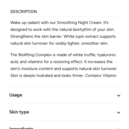
DESCRIPTION
Wake up radiant with our Smoothing Night Cream. It’s
designed to work with the natural biorhythm of your skin.
Strengthens the skin barrier. White lupin extract supports
natural skin turnover for visibly tighter, smoother skin.
The Biolifting Complex is made of white truffle, hyaluronic
acid, and vitamins for a restoring effect. It increases the
skin’s moisture content and supports natural skin turnover.
Skin is deeply hydrated and looks firmer. Contains Vitamin
A. Consider your daily intake before use.
Efficacy and skin-compatibility are scientifically confirmed.
Usage
Free of mineral oil derivatives. Vegetarian.
Skin type
ADDITIONAL INFORMATION
Ingredients
Article No.
603629