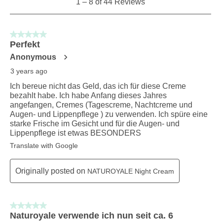
1
–
8 of 44
Reviews
to
8
of
5 out of 5 stars.
44
Perfekt
Reviews
Anonymous
.
3 years ago
Ich bereue nicht das Geld, das ich für diese Creme
bezahlt habe. Ich habe Anfang dieses Jahres
angefangen, Cremes (Tagescreme, Nachtcreme und
Augen- und Lippenpflege ) zu verwenden. Ich spüre eine
starke Frische im Gesicht und für die Augen- und
Lippenpflege ist etwas BESONDERS
Translate with Google
Originally posted on
NATUROYALE Night Cream
5 out of 5 stars.
Naturoyale verwende ich nun seit ca. 6