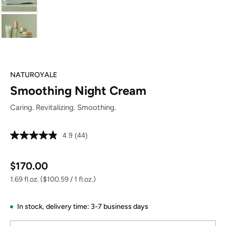
NATUROYALE
Smoothing Night Cream
Caring. Revitalizing. Smoothing.
4.9
(44)
Read
44
Reviews.
Regular price:
Same
$170.00
page
link.
1.69 fl.oz.
($100.59 / 1 fl.oz.)
In stock,
delivery time: 3-7 business days