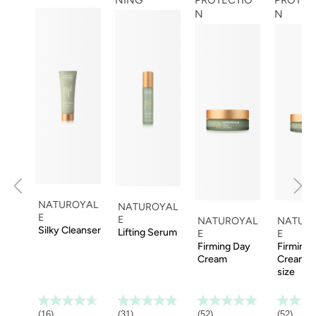
N
N
NATUROYAL
NATUROYAL
E
E
NATUROYAL
NATUR
Silky Cleanser
Lifting Serum
E
E
Firming Day
Firming 
Cream
Cream tr
size
(16)
(31)
(52)
(52)