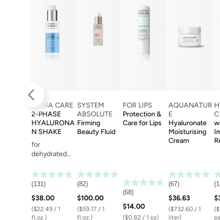
EXTRA CARE
SYSTEM
FOR LIPS
AQUANATUR
H
2-PHASE
ABSOLUTE
Protection &
E
C
HYALURONA
Firming
Care for Lips
Hyaluronate
w
N SHAKE
Beauty Fluid
Moisturising
I
Cream
R
for
dehydrated
skin
(131)
(82)
(67)
(1
(68)
$38.00
$100.00
$36.63
$
$14.00
($22.49 / 1
($59.17 / 1
($732.60 / 1
($
fl.oz.)
fl.oz.)
($0.82 / 1 oz)
liter)
pa