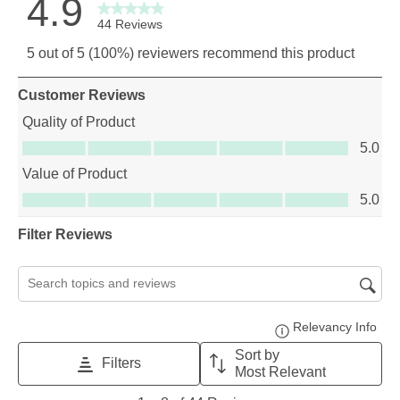
4.9
44 Reviews
5 out of 5 (100%) reviewers recommend this product
Customer Reviews
Quality of Product
Quality of Product, 5.0 out of 5
5.0
Value of Product
Value of Product, 5.0 out of 5
5.0
Filter Reviews
Search topics and reviews search region
Relevancy Info
Disp
Sort by
Filters
Most Relevant
1