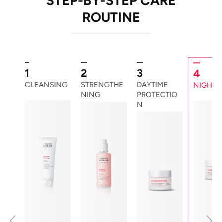
STEP-BY-STEP CARE
ROUTINE
1
2
3
4
CLEANSING
STRENGTHE
DAYTIME
NIGHT 
NING
PROTECTIO
N