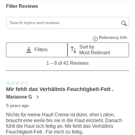
Filter Reviews
Search topics and reviews search region
Relevancy Info
Disp
Sort by
Filters
Most Relevant
1
1
–
8 of 41
Reviews
to
8
of
3 out of 5 stars.
41
Mir fehlt das Verhältnis Feuchtigkeit-Fett .
Reviews
Marianne G
.
5 years ago
Nichts für meine Haut! Creme ist dünn, eher Lotion,
braucht eine weile bis sie in die Haut einzieht. Danach
fühlt die Haut sich fettig an. Mir fehlt das Verhältnis
Feuchtigkeit-Fett . Für mich zu fettig.