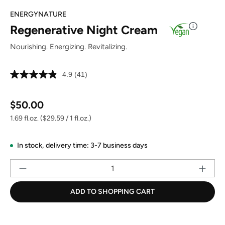
ENERGYNATURE
Regenerative Night Cream
Nourishing. Energizing. Revitalizing.
4.9
(41)
Read
41
Reviews.
Regular price:
Same
$50.00
page
link.
1.69 fl.oz.
($29.59 / 1 fl.oz.)
In stock,
delivery time: 3-7 business days
Pr
ADD TO SHOPPING CART