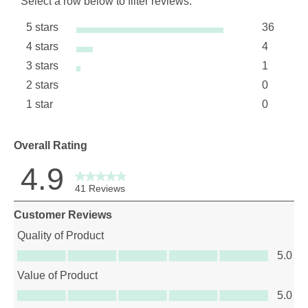
Select a row below to filter reviews.
5 stars
36
stars
4 stars
4
36 review
stars
3 stars
1
4 reviews
stars
2 stars
0
1 review 
stars
1 star
0
0 reviews
stars
0 reviews 
Overall Rating
4.9
41 Reviews
Customer Reviews
Quality of Product
Quality of Product, 5.0 out of 5
5.0
Value of Product
Value of Product, 5.0 out of 5
5.0