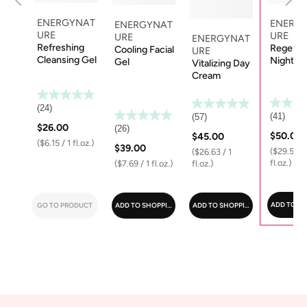
ENERGYNAT
ENERG
ENERGYNAT
URE
URE
URE
ENERGYNAT
Refreshing
Regener
Cooling Facial
URE
Cleansing Gel
Night C
Gel
Vitalizing Day
Cream
(24)
(41)
(57)
$26.00
(26)
$50.00
$45.00
($6.15 / 1 fl.oz.)
$39.00
($29.59 / 
($26.63 / 1
fl.oz.)
($7.69 / 1 fl.oz.)
fl.oz.)
ADD TO S
GO TO PRODUCT
ADD TO SHOPPING CART
ADD TO SHOPPING CART