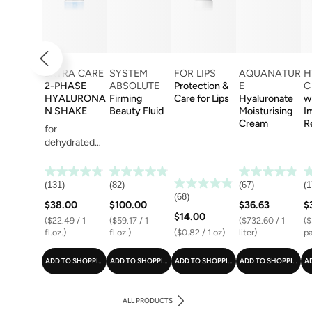
EXTRA CARE
SYSTEM
FOR LIPS
AQUANATUR
H
2-PHASE
ABSOLUTE
Protection &
E
C
HYALURONA
Firming
Care for Lips
Hyaluronate
w
N SHAKE
Beauty Fluid
Moisturising
I
Cream
R
for
dehydrated
skin
(131)
(82)
(67)
(1
(68)
$38.00
$100.00
$36.63
$
$14.00
($22.49 / 1
($59.17 / 1
($732.60 / 1
($
fl.oz.)
fl.oz.)
($0.82 / 1 oz)
liter)
pa
ADD TO SHOPPING CART
ADD TO SHOPPING CART
ADD TO SHOPPING CART
ADD TO SHOPPING C
A
ALL PRODUCTS