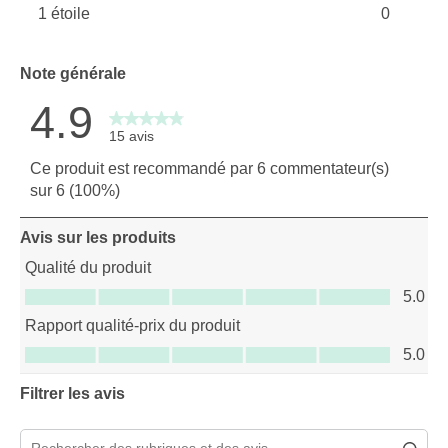
1 étoile
0
0 avis av
étoiles
0 avis ave
Note générale
4.9
15 avis
Ce produit est recommandé par 6 commentateur(s)
sur 6 (100%)
Avis sur les produits
Qualité du produit
Qualité du produit, 5.0 sur 5
5.0
Rapport qualité-prix du produit
Rapport qualité-prix du produit, 5.0 sur 5
5.0
Filtrer les avis