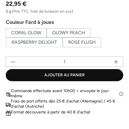
Prix régulier :
Lien
22,95 €
sur
la
5 g
(
Prix TTC, frais de livraison en sus
)
même
page.
Sélectionnez
Couleur Fard à joues
CORAL GLOW
GLOWY PEACH
RASPBERRY DELIGHT
ROSE FLUSH
Qu
AJOUTER AU PANIER
Commande effectuée avant 10h00 = envoyée le jour-
même
Frais de port offerts dès 25 € d’achat (Allemagne) / 45 €
d’achat (Autriche)
Format découverte à partir de 40 € d’achat