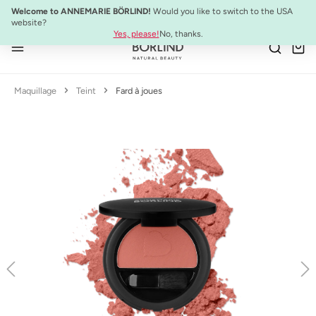
NOUVEAU :
ULTIMATE STRENGTH MASCARA
Welcome to ANNEMARIE BÖRLIND!
Would you like to switch to the USA
Passer au contenu principal
website?
Yes, please!
No, thanks.
Maquillage
Teint
Fard à joues
Ignorer la galerie d'images