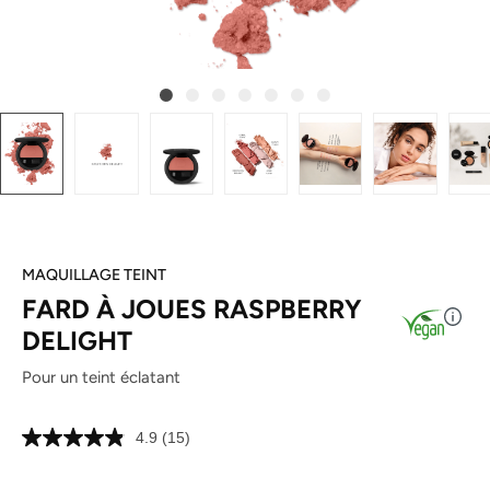
MAQUILLAGE TEINT
FARD À JOUES RASPBERRY
DELIGHT
Pour un teint éclatant
4.9
(15)
Lire
15
avis.