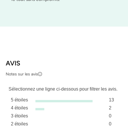
AVIS
Notes sur les avis
Sélectionnez une ligne ci-dessous pour filtrer les avis.
5 étoiles
13
étoiles
4 étoiles
2
13 avis a
étoiles
3 étoiles
0
2 avis av
étoiles
2 étoiles
0
0 avis av
étoiles