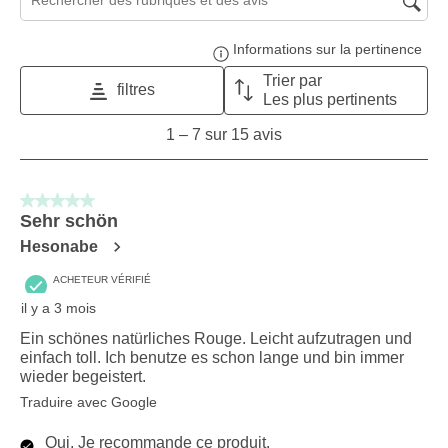
Zone de recherche de sujet et d'avis
Informations sur la pertinence
Affi
Trier par
filtres
Les plus pertinents
1
1
–
7 sur 15
avis
to
7
sur
5 sur 5 étoiles.
15
Sehr schön
avis.
Hesonabe
ACHETEUR VÉRIFIÉ
il y a 3 mois
Ein schönes natürliches Rouge. Leicht aufzutragen und
einfach toll. Ich benutze es schon lange und bin immer
wieder begeistert.
Traduire avec Google
Oui, Je recommande ce produit.