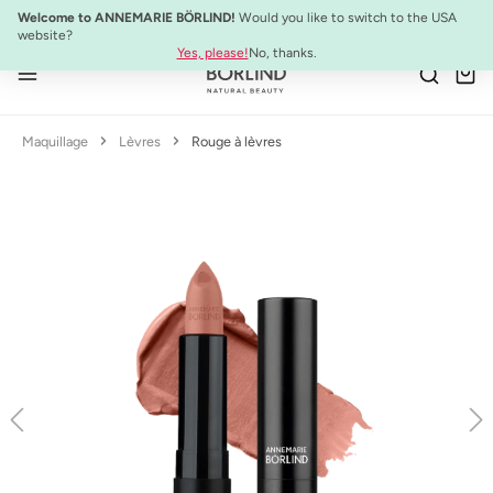
NOUVEAU :
ULTIMATE STRENGTH MASCARA
Welcome to ANNEMARIE BÖRLIND!
Would you like to switch to the USA
Passer au contenu principal
website?
Yes, please!
No, thanks.
Maquillage
Lèvres
Rouge à lèvres
Ignorer la galerie d'images