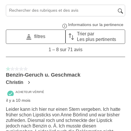
Zone de recherche de sujet et d'avis
Informations sur la pertinence
Affi
Trier par
filtres
Les plus pertinents
1
1
–
8 sur 71
avis
to
8
sur
1 sur 5 étoiles.
71
Benzin-Geruch u. Geschmack
avis.
Christin
ACHETEUR VÉRIFIÉ
il y a 10 mois
Leider kann ich hier nur einen Stern vergeben. Ich hatte
früher schon Lipsticks von Anne Börlind und war bisher
zufrieden. Diesmal roch und schmeckte der Lipstick
jedoch nach Benzin o. Ä. Ich musste diesen