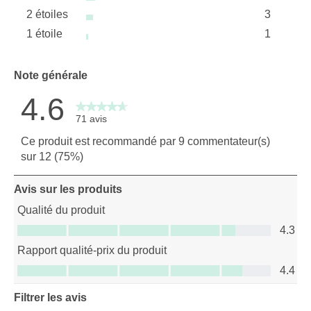
étoiles
2 étoiles
3
4 avis av
étoiles
1 étoile
1
3 avis av
étoiles
1 avis ave
Note générale
4.6
71 avis
Ce produit est recommandé par 9 commentateur(s)
sur 12 (75%)
Avis sur les produits
Qualité du produit
Qualité du produit, 4.3 sur 5
4.3
Rapport qualité-prix du produit
Rapport qualité-prix du produit, 4.4 sur 5
4.4
Filtrer les avis