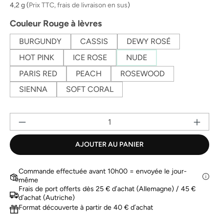
la
4,2 g
(
Prix TTC, frais de livraison en sus
)
même
page.
Sélectionnez
Couleur Rouge à lèvres
BURGUNDY
CASSIS
DEWY ROSÉ
HOT PINK
ICE ROSE
NUDE
PARIS RED
PEACH
ROSEWOOD
SIENNA
SOFT CORAL
Qu
AJOUTER AU PANIER
Commande effectuée avant 10h00 = envoyée le jour-
même
Frais de port offerts dès 25 € d’achat (Allemagne) / 45 €
d’achat (Autriche)
Format découverte à partir de 40 € d’achat