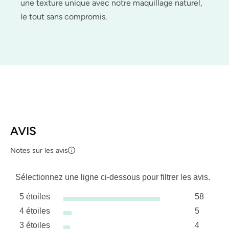
une texture unique avec notre maquillage naturel,
le tout sans compromis.
AVIS
Notes sur les avis
Sélectionnez une ligne ci-dessous pour filtrer les avis.
5 étoiles
58
étoiles
4 étoiles
5
58 avis a
étoiles
3 étoiles
4
5 avis av