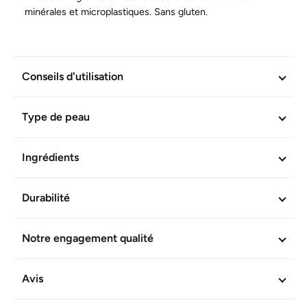
minérales et microplastiques. Sans gluten.
INFORMATIONS COMPLÉMENTAIRES
Conseils d'utilisation
Réf. produit :
602640
Type de peau
Ingrédients
Durabilité
Notre engagement qualité
Avis