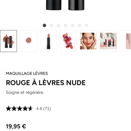
MAQUILLAGE LÈVRES
ROUGE À LÈVRES NUDE
Soigne et régénère.
4.6
(71)
Lire
71
avis.
Prix régulier :
Lien
19,95 €
sur