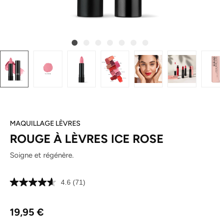
MAQUILLAGE LÈVRES
ROUGE À LÈVRES ICE ROSE
Soigne et régénère.
4.6
(71)
Lire
71
avis.
Prix régulier :
Lien
19,95 €
sur