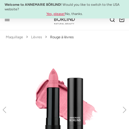
NOUVEAU :
ULTIMATE STRENGTH MASCARA
Welcome to ANNEMARIE BÖRLIND!
Would you like to switch to the USA
Passer au contenu principal
website?
Yes, please!
No, thanks.
Maquillage
Lèvres
Rouge à lèvres
Ignorer la galerie d'images