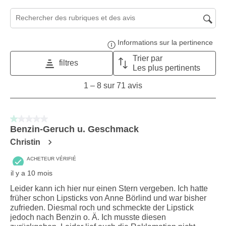
Zone de recherche de sujet et d'avis
Informations sur la pertinence
Affi
Trier par
filtres
Les plus pertinents
1
1
–
8 sur 71
avis
to
8
sur
1 sur 5 étoiles.
71
Benzin-Geruch u. Geschmack
avis.
Christin
ACHETEUR VÉRIFIÉ
il y a 10 mois
Leider kann ich hier nur einen Stern vergeben. Ich hatte
früher schon Lipsticks von Anne Börlind und war bisher
zufrieden. Diesmal roch und schmeckte der Lipstick
jedoch nach Benzin o. Ä. Ich musste diesen