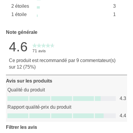
étoiles
2 étoiles
3
4 avis av
étoiles
1 étoile
1
3 avis av
étoiles
1 avis ave
Note générale
4.6
71 avis
Ce produit est recommandé par 9 commentateur(s)
sur 12 (75%)
Avis sur les produits
Qualité du produit
Qualité du produit, 4.3 sur 5
4.3
Rapport qualité-prix du produit
Rapport qualité-prix du produit, 4.4 sur 5
4.4
Filtrer les avis