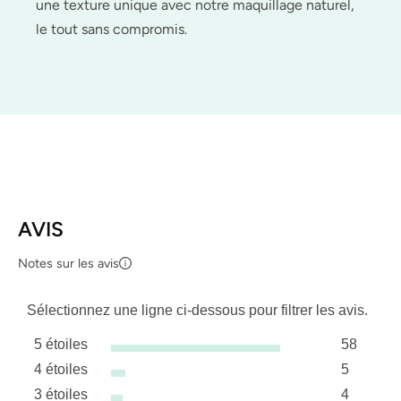
une texture unique avec notre maquillage naturel,
le tout sans compromis.
AVIS
Notes sur les avis
Sélectionnez une ligne ci-dessous pour filtrer les avis.
5 étoiles
58
étoiles
4 étoiles
5
58 avis a
étoiles
3 étoiles
4
5 avis av