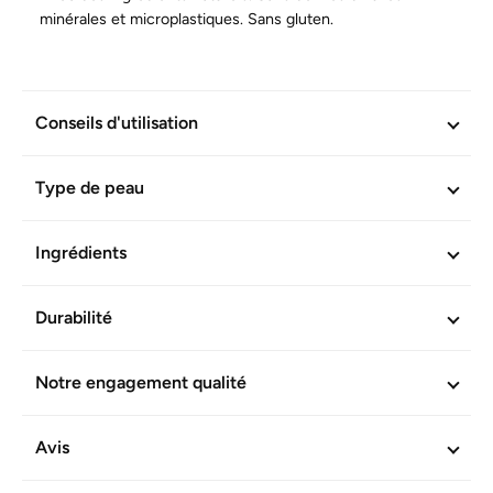
minérales et microplastiques. Sans gluten.
INFORMATIONS COMPLÉMENTAIRES
Conseils d'utilisation
Réf. produit :
602625
Type de peau
Ingrédients
Durabilité
Notre engagement qualité
Avis