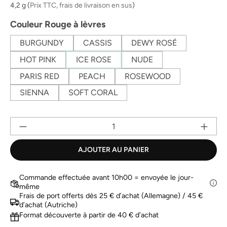
la
4,2 g
(
Prix TTC, frais de livraison en sus
)
même
page.
Sélectionnez
Couleur Rouge à lèvres
BURGUNDY
CASSIS
DEWY ROSÉ
HOT PINK
ICE ROSE
NUDE
PARIS RED
PEACH
ROSEWOOD
SIENNA
SOFT CORAL
Qu
AJOUTER AU PANIER
Commande effectuée avant 10h00 = envoyée le jour-
même
Frais de port offerts dès 25 € d’achat (Allemagne) / 45 €
d’achat (Autriche)
Format découverte à partir de 40 € d’achat