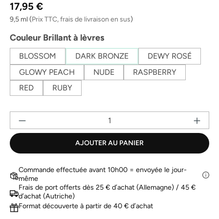
Prix régulier :
Lien
17,95 €
sur
la
9,5 ml
(
Prix TTC, frais de livraison en sus
)
même
page.
Sélectionnez
Couleur Brillant à lèvres
BLOSSOM
DARK BRONZE
DEWY ROSÉ
GLOWY PEACH
NUDE
RASPBERRY
RED
RUBY
Qu
AJOUTER AU PANIER
Commande effectuée avant 10h00 = envoyée le jour-
même
Frais de port offerts dès 25 € d’achat (Allemagne) / 45 €
d’achat (Autriche)
Format découverte à partir de 40 € d’achat