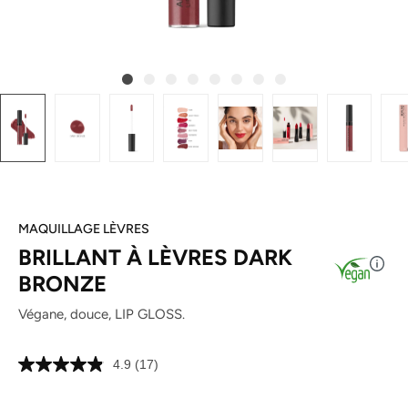
MAQUILLAGE LÈVRES
BRILLANT À LÈVRES DARK
BRONZE
Végane, douce, LIP GLOSS.
4.9
(17)
Lire
17
avis.