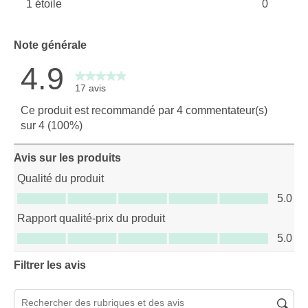
1 étoile
0
0 avis av
étoiles
0 avis ave
Note générale
4.9
17 avis
Ce produit est recommandé par 4 commentateur(s)
sur 4 (100%)
Avis sur les produits
Qualité du produit
Qualité du produit, 5.0 sur 5
5.0
Rapport qualité-prix du produit
Rapport qualité-prix du produit, 5.0 sur 5
5.0
Filtrer les avis