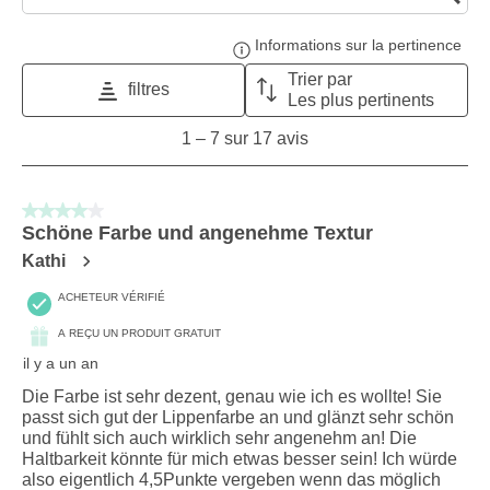
Zone de recherche de sujet et d'avis
Informations sur la pertinence
Affi
Trier par
filtres
Les plus pertinents
1
1
–
7 sur 17
avis
to
7
sur
4 sur 5 étoiles.
17
Schöne Farbe und angenehme Textur
avis.
Kathi
ACHETEUR VÉRIFIÉ
A REÇU UN PRODUIT GRATUIT
il y a un an
Die Farbe ist sehr dezent, genau wie ich es wollte! Sie
passt sich gut der Lippenfarbe an und glänzt sehr schön
und fühlt sich auch wirklich sehr angenehm an! Die
Haltbarkeit könnte für mich etwas besser sein! Ich würde
also eigentlich 4,5Punkte vergeben wenn das möglich