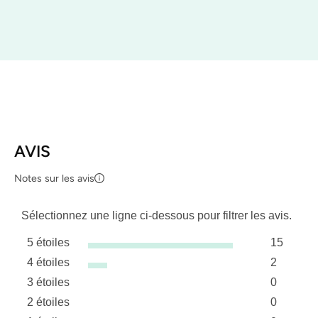
AVIS
Notes sur les avis
Sélectionnez une ligne ci-dessous pour filtrer les avis.
5 étoiles
15
étoiles
4 étoiles
2
15 avis a
étoiles
3 étoiles
0
2 avis av
étoiles
2 étoiles
0
0 avis av
étoiles